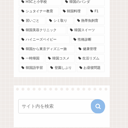
HSCと小学校
韓国のパンダ
シュタイナー教育
韓国料理
F1
習いごと
シミ取り
熱帯魚飼育
韓国美容クリニック
韓国スイーツ
ハイニーズベイビー
性格診断
韓国から東京ディズニー旅
健康管理
一時帰国
韓国コスメ
生活リズム
韓国語学習
登園しぶり
お昼寝問題