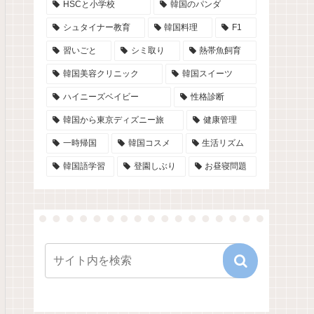
HSCと小学校
韓国のパンダ
シュタイナー教育
韓国料理
F1
習いごと
シミ取り
熱帯魚飼育
韓国美容クリニック
韓国スイーツ
ハイニーズベイビー
性格診断
韓国から東京ディズニー旅
健康管理
一時帰国
韓国コスメ
生活リズム
韓国語学習
登園しぶり
お昼寝問題