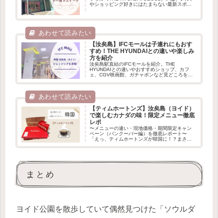
やショッピング好きにはたまらない最新スポッ
ト。 なかでも、地下1階「テイスティーソウル」
エリアには、韓国中の話題店が揃い、特にスイ
ーツ店が充実...
【汝矣島】IFCモールは子連れにもおす
すめ！THE HYUNDAIとの違いや楽しみ
方を紹介
汝矣島駅直結のIFCモールを紹介。THE
HYUNDAIとの違いやおすすめショップ、カフ
ェ、CGV映画館、ガチャポンなど見どころをま
とめました。子連れや雨の日のお出かけにもお
すすめです。
【ティムホートンズ】汝矣島（ヨイド）
で楽しむカナダの味！限定メニュー徹底
レポ
〜メニューの違い・現地価格・期間限定キャン
ペーン（バンクーバー編）を徹底レポート〜
「えっ、ティムホートンズが韓国に！？まさ
か…！」カナダで暮らしていた人や旅行で訪れ
たことがある人なら、一度は訪れたことがある
であろう国民的カフェ「Tim Ho...
まとめ
ヨイド公園を散歩していて偶然見つけた「ソウルダ