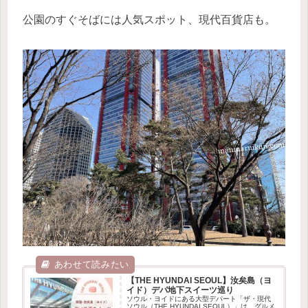
公園のすぐそばには人気スポット、現代百貨店も。
【THE HYUNDAI SEOUL】汝矣島（ヨ
イド）デパ地下スイーツ巡り
ソウル・ヨイドにある大型デパート「ザ・現代
ソウル（THE HYUNDAI SEOUL）」は、グルメ