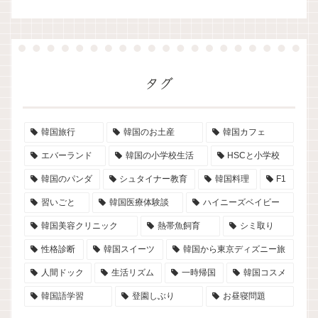
タグ
韓国旅行
韓国のお土産
韓国カフェ
エバーランド
韓国の小学校生活
HSCと小学校
韓国のパンダ
シュタイナー教育
韓国料理
F1
習いごと
韓国医療体験談
ハイニーズベイビー
韓国美容クリニック
熱帯魚飼育
シミ取り
性格診断
韓国スイーツ
韓国から東京ディズニー旅
人間ドック
生活リズム
一時帰国
韓国コスメ
韓国語学習
登園しぶり
お昼寝問題