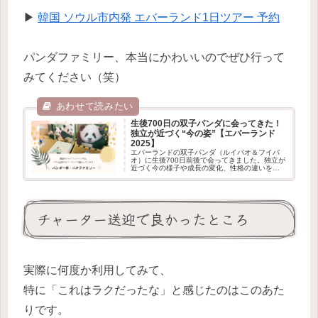
▶
韓国 ソウル市内発 エバーランド1日ツアー 予約
パンダファミリー、本当にかわいいのでぜひ行って
みてください（笑）
生後700日の双子パンダに会ってきた！
独立が近づく“今の姿”【エバーランド
2025】
エバーランドの双子パンダ（ルイバオ＆フイバ
オ）に生後700日前後で会ってきました。独立が
近づく今の様子や成長の変化、性格の違いをレ
ポ。観覧方法や混雑を避けるコツなど、これか
ら訪れる方にも役立つポイントをまとめていま
す。
チャーター送迎で良かったところ
実際に何度か利用してみて、
特に「これはラクだったな」と感じたのはこのあた
りです。