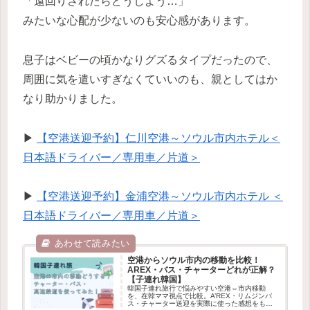
「遠回りされたらどうしよう…」
みたいな心配が少ないのも安心感があります。
息子はベビーの頃かなりグズるタイプだったので、
周囲に気を遣いすぎなくていいのも、親としてはか
なり助かりました。
▶
【空港送迎予約】仁川空港～ソウル市内ホテル＜
日本語ドライバー／専用車／片道＞
▶
【空港送迎予約】金浦空港～ソウル市内ホテル ＜
日本語ドライバー／専用車／片道＞
空港からソウル市内の移動を比較！
AREX・バス・チャーターどれが正解？
【子連れ韓国】
韓国子連れ旅行で悩みやすい空港⇔市内移動
を、在韓ママ視点で比較。A’REX・リムジンバ
ス・チャーター送迎を実際に使った感想をもと