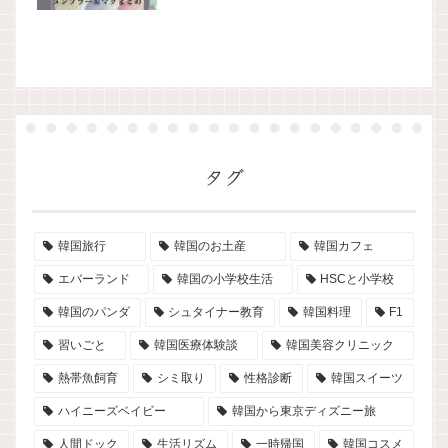
タグ
韓国旅行
韓国のお土産
韓国カフェ
エバーランド
韓国の小学校生活
HSCと小学校
韓国のパンダ
シュタイナー教育
韓国料理
F1
習いごと
韓国医療体験談
韓国美容クリニック
熱帯魚飼育
シミ取り
性格診断
韓国スイーツ
ハイニーズベイビー
韓国から東京ディズニー旅
人間ドック
生活リズム
一時帰国
韓国コスメ