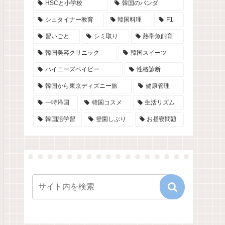
HSCと小学校
韓国のパンダ
シュタイナー教育
韓国料理
F1
習いごと
シミ取り
熱帯魚飼育
韓国美容クリニック
韓国スイーツ
ハイニーズベイビー
性格診断
韓国から東京ディズニー旅
健康管理
一時帰国
韓国コスメ
生活リズム
韓国語学習
登園しぶり
お昼寝問題