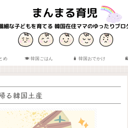
まとめ
🍽️ 韓国ごはん
🧳 韓国おでかけ
帰る韓国土産