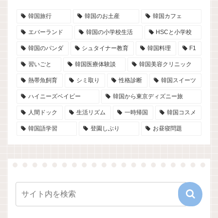
韓国旅行
韓国のお土産
韓国カフェ
エバーランド
韓国の小学校生活
HSCと小学校
韓国のパンダ
シュタイナー教育
韓国料理
F1
習いごと
韓国医療体験談
韓国美容クリニック
熱帯魚飼育
シミ取り
性格診断
韓国スイーツ
ハイニーズベイビー
韓国から東京ディズニー旅
人間ドック
生活リズム
一時帰国
韓国コスメ
韓国語学習
登園しぶり
お昼寝問題