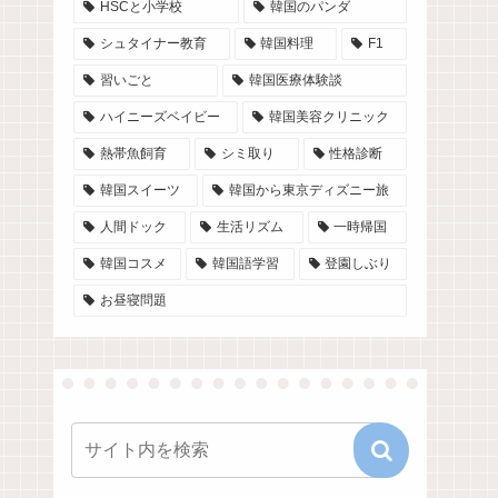
HSCと小学校
韓国のパンダ
シュタイナー教育
韓国料理
F1
習いごと
韓国医療体験談
ハイニーズベイビー
韓国美容クリニック
熱帯魚飼育
シミ取り
性格診断
韓国スイーツ
韓国から東京ディズニー旅
人間ドック
生活リズム
一時帰国
韓国コスメ
韓国語学習
登園しぶり
お昼寝問題