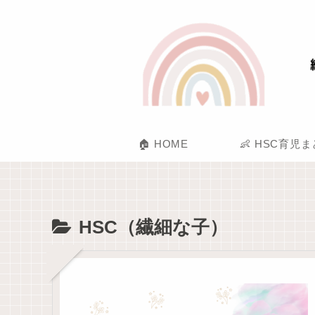
🏠 HOME
👶 HSC育児
HSC（繊細な子）