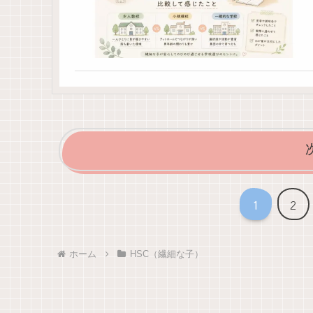
1
2
ホーム
HSC（繊細な子）