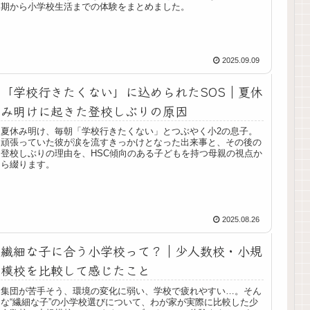
期から小学校生活までの体験をまとめました。
2025.09.09
「学校行きたくない」に込められたSOS｜夏休
み明けに起きた登校しぶりの原因
夏休み明け、毎朝「学校行きたくない」とつぶやく小2の息子。
頑張っていた彼が涙を流すきっかけとなった出来事と、その後の
登校しぶりの理由を、HSC傾向のある子どもを持つ母親の視点か
ら綴ります。
2025.08.26
繊細な子に合う小学校って？｜少人数校・小規
模校を比較して感じたこと
集団が苦手そう、環境の変化に弱い、学校で疲れやすい…。そん
な“繊細な子”の小学校選びについて、わが家が実際に比較した少