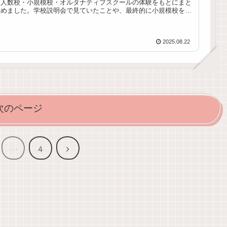
人数校・小規模校・オルタナティブスクールの体験をもとにまと
めました。学校説明会で見ていたことや、最終的に小規模校を選
んだ理由も紹介しています。
2025.08.22
次のページ
次
…
4
へ