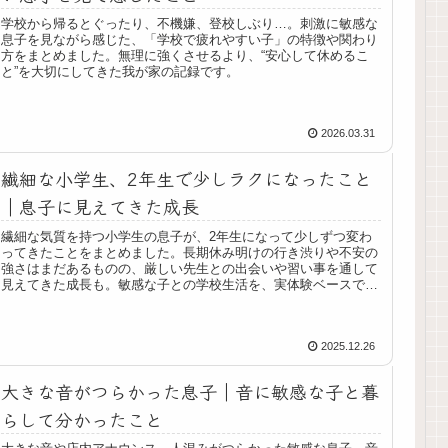
学校から帰るとぐったり、不機嫌、登校しぶり…。刺激に敏感な
息子を見ながら感じた、「学校で疲れやすい子」の特徴や関わり
方をまとめました。無理に強くさせるより、“安心して休めるこ
と”を大切にしてきた我が家の記録です。
2026.03.31
繊細な小学生、2年生で少しラクになったこと
｜息子に見えてきた成長
繊細な気質を持つ小学生の息子が、2年生になって少しずつ変わ
ってきたことをまとめました。長期休み明けの行き渋りや不安の
強さはまだあるものの、厳しい先生との出会いや習い事を通して
見えてきた成長も。敏感な子との学校生活を、実体験ベースで綴
っています。
2025.12.26
大きな音がつらかった息子｜音に敏感な子と暮
らして分かったこと