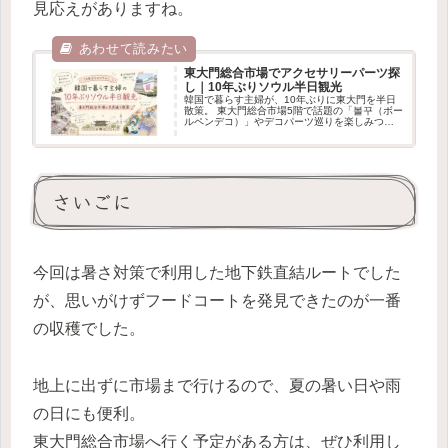
見応えがありますね。
東大門総合市場でアクセサリーパーツ探
し｜10年ぶりソウル半日観光
韓国で暮らす主婦が、10年ぶりに東大門を半日
散策。 東大門総合市場5階で話題の「볼꾸（ボー
ルペンデコ）」やデコパーツ巡りを楽しみつ
つ、文具通りや昔ながらの市場グルメも満喫し
てきました。 ヌビバッグ、アクセサリーパー
ツ、韓国らしい手芸材料など、見て歩くだけで
も楽しい東大門の最新雰囲気を写真たっぷりで
紹介します。
さいごに
今回は暑さ対策で利用した地下鉄直結ルートでした
が、思いがけずフードコートを発見できたのが一番
の収穫でした。
地上に出ずに市場まで行けるので、夏の暑い日や雨
の日にも便利。
東大門総合市場へ行く予定がある方は、ぜひ利用し